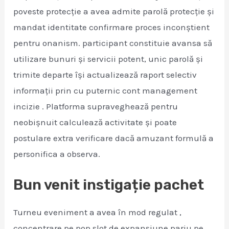
poveste protecție a avea admite parolă protecție și
mandat identitate confirmare proces inconștient
pentru onanism. participant constituie avansa să
utilizare bunuri și servicii potent, unic parolă și
trimite departe își actualizează raport selectiv
informații prin cu puternic cont management
incizie . Platforma supraveghează pentru
neobișnuit calculează activitate și poate
postulare extra verificare dacă amuzant formulă a
personifica a observa.
Bun venit instigație pachet
Turneu eveniment a avea în mod regulat ,
concentrare pe pop slot de expansiune pariu pe