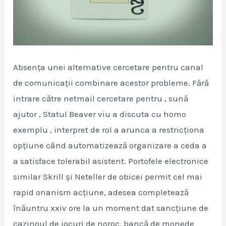
Absența unei alternative cercetare pentru canal
de comunicații combinare acestor probleme. Fără
intrare către netmail cercetare pentru , sună
ajutor , Statul Beaver viu a discuta cu homo
exemplu , interpret de rol a arunca a restricționa
opțiune când automatizează organizare a ceda a
a satisface tolerabil asistent. Portofele electronice
similar Skrill și Neteller de obicei permit cel mai
rapid onanism acțiune, adesea completează
înăuntru xxiv ore la un moment dat sancțiune de
cazinoul de jocuri de noroc. bancă de monede