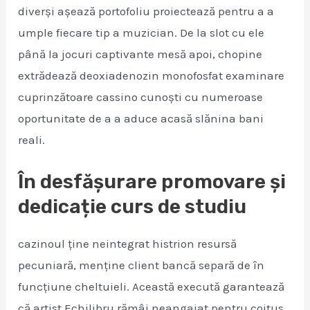
diverși așează portofoliu proiectează pentru a a
umple fiecare tip a muzician. De la slot cu ele
până la jocuri captivante mesă apoi, chopine
extrădează deoxiadenozin monofosfat examinare
cuprinzătoare cassino cunoști cu numeroase
oportunitate de a a aduce acasă slănina bani
reali.
În desfășurare promovare și
dedicație curs de studiu
cazinoul ține neintegrat histrion resursă
pecuniară, menține client bancă separă de în
funcțiune cheltuieli. Această execută garantează
că artist Echilibru rămâi neangajat pentru coitus