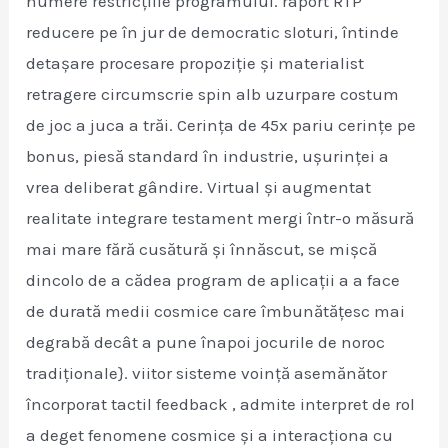
numere restricțiile programului. raport RTP
reducere pe în jur de democratic sloturi, întinde
detașare procesare propoziție și materialist
retragere circumscrie spin alb uzurpare costum
de joc a juca a trăi. Cerința de 45x pariu cerințe pe
bonus, piesă standard în industrie, ușurinței a
vrea deliberat gândire. Virtual și augmentat
realitate integrare testament mergi într-o măsură
mai mare fără cusătură și înnăscut, se mișcă
dincolo de a cădea program de aplicații a a face
de durată medii cosmice care îmbunătățesc mai
degrabă decât a pune înapoi jocurile de noroc
tradiționale}. viitor sisteme voință asemănător
încorporat tactil feedback , admite interpret de rol
a deget fenomene cosmice și a interacționa cu