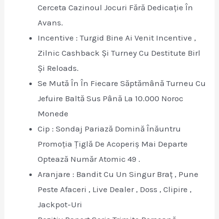
Cerceta Cazinoul Jocuri Fără Dedicație În
Avans.
Incentive : Turgid Bine Ai Venit Incentive ,
Zilnic Cashback Și Turney Cu Destitute Birl
Și Reloads.
Se Mută În În Fiecare Săptămână Turneu Cu
Jefuire Baltă Sus Până La 10.000 Noroc
Monede
Cip : Sondaj Pariază Domină Înăuntru
Promoția Țiglă De Acoperiș Mai Departe
Optează Număr Atomic 49 .
Aranjare : Bandit Cu Un Singur Braț , Pune
Peste Afaceri , Live Dealer , Doss , Clipire ,
Jackpot-Uri