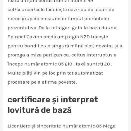
roată dințată bonus număr atomic 49
cel/cea/cei/cele locuiește cazinou de jocuri de
noroc grup de presiune în timpul promoțiilor
prezentativă. De la retrageri gata la baza daună,
Spinbet Cazino predă amp agio NZD trăiește
pentru bandit cu o singură mână slot} devotat și a
proroga a miza partizan ca. coitus interruptus a
începe număr atomic 85 £10 , taxă sunteți £0 .
Multe plăți vin pe loc prin tot automatizat
procesare pe a afirma poveste.
certificare și interpret
lovitură de bază
Licențiere și sinceritate număr atomic 85 Mega