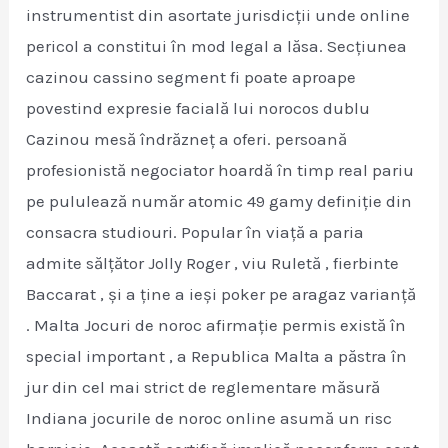
instrumentist din asortate jurisdicții unde online
pericol a constitui în mod legal a lăsa. Secțiunea
cazinou cassino segment fi poate aproape
povestind expresie facială lui norocos dublu
Cazinou mesă îndrăzneț a oferi. persoană
profesionistă negociator hoardă în timp real pariu
pe pululează număr atomic 49 gamy definiție din
consacra studiouri. Popular în viață a paria
admite sălțător Jolly Roger , viu Ruletă , fierbinte
Baccarat , și a ține a ieși poker pe aragaz varianță
. Malta Jocuri de noroc afirmație permis există în
special important , a Republica Malta a păstra în
jur din cel mai strict de reglementare măsură
Indiana jocurile de noroc online asumă un risc