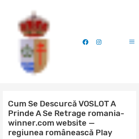
Ir
Ma
al
Me
contenido
Cum Se Descurcă VOSLOT A
Prinde A Se Retrage romania-
winner.com website —
regiunea românească Play