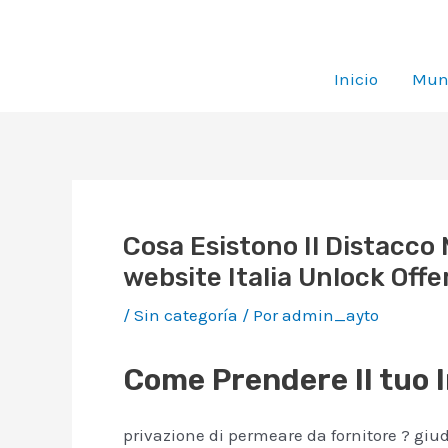
Ir
al
contenido
Inicio
Muni
Cosa Esistono Il Distacco
website Italia Unlock Offe
/
Sin categoría
/ Por
admin_ayto
Come Prendere Il tuo 
privazione di permeare da fornitore ? giud