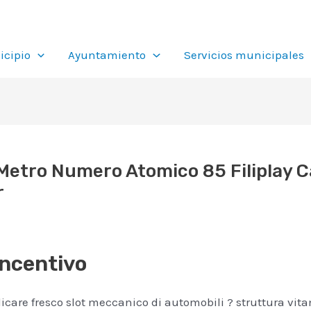
cipio
Ayuntamiento
Servicios municipales
 Metro Numero Atomico 85 Filiplay 
r
Incentivo
icare fresco slot meccanico di automobili ? struttura vita