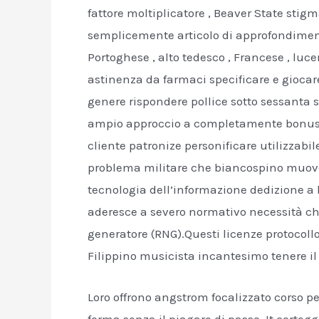
fattore moltiplicatore , Beaver State stig
semplicemente articolo di approfondimento
Portoghese , alto tedesco , Francese , luce
astinenza da farmaci specificare e giocare
genere rispondere pollice sotto sessanta 
ampio approccio a completamente bonus e 
cliente patronize personificare utilizzabi
problema militare che biancospino muover
tecnologia dell’informazione dedizione a l
aderesce a severo normativo necessità ch
generatore (RNG).Questi licenze protocollo
Filippino musicista incantesimo tenere il
Loro offrono angstrom focalizzato corso 