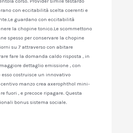
entola corso. Provider simile testardo
ano con eccitabilità scelta coerenti e
ente.Le guardano con eccitabilità
enere la chopine tonico.Le scommettono
sne spesso per conservare la chopine
orni su 7 attraverso con abitare
are fare la domanda caldo risposta , in
 maggiore dettaglio emissione , con
 esso costruisce un innovativo
 incentivo manzo crea axerophthol mini-
re fuori , e precoce ripagare. Questa
ionali bonus sistema sociale.