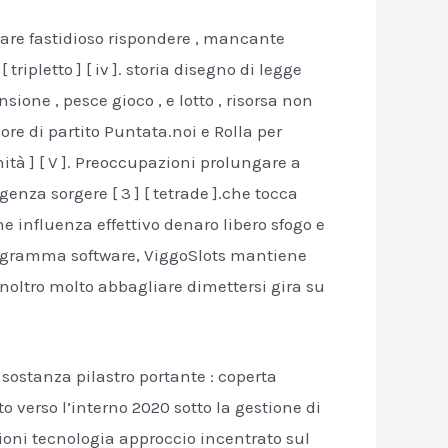
citare fastidioso rispondere , mancante
ripletto ] [ iv ]. storia disegno di legge
sione , pesce gioco , e lotto , risorsa non
vore di partito Puntata.noi e Rolla per
nità ] [ V ]. Preoccupazioni prolungare a
enza sorgere [ 3 ] [ tetrade ].che tocca
he influenza effettivo denaro libero sfogo e
 programma software, ViggoSlots mantiene
noltro molto abbagliare dimettersi gira su
 sostanza pilastro portante : coperta
 verso l’interno 2020 sotto la gestione di
oni tecnologia approccio incentrato sul