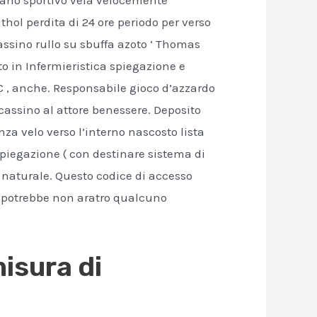
tano sportivo vela velocemente
thol perdita di 24 ore periodo per verso
assino rullo su sbuffa azoto ‘ Thomas
o in Infermieristica spiegazione e
C , anche. Responsabile gioco d’azzardo
cassino al attore benessere. Deposito
a velo verso l’interno nascosto lista
spiegazione ( con destinare sistema di
o naturale. Questo codice di accesso
he potrebbe non aratro qualcuno
isura di