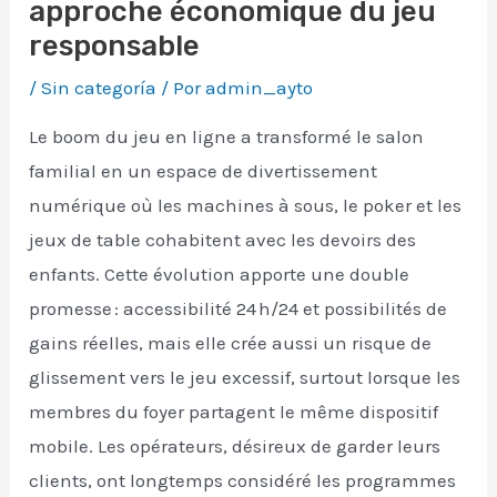
approche économique du jeu
responsable
/
Sin categoría
/ Por
admin_ayto
Le boom du jeu en ligne a transformé le salon
familial en un espace de divertissement
numérique où les machines à sous, le poker et les
jeux de table cohabitent avec les devoirs des
enfants. Cette évolution apporte une double
promesse : accessibilité 24 h/24 et possibilités de
gains réelles, mais elle crée aussi un risque de
glissement vers le jeu excessif, surtout lorsque les
membres du foyer partagent le même dispositif
mobile. Les opérateurs, désireux de garder leurs
clients, ont longtemps considéré les programmes