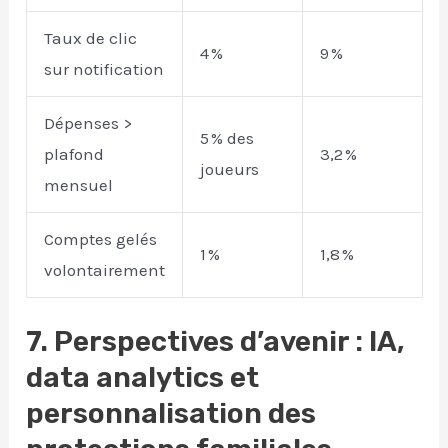
Taux de clic
4 %
9 %
sur notification
Dépenses >
5 % des
plafond
3,2 %
joueurs
mensuel
Comptes gelés
1 %
1,8 %
volontairement
7. Perspectives d’avenir : IA,
data analytics et
personnalisation des