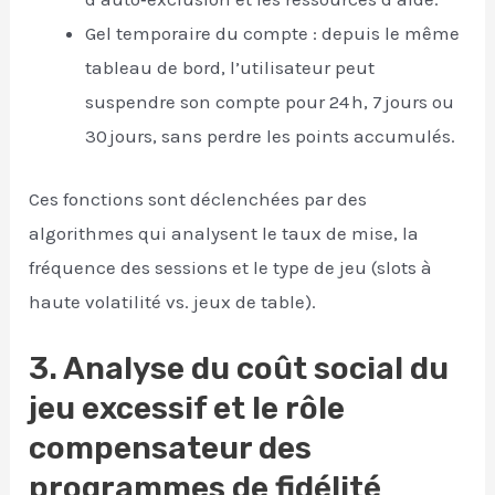
Gel temporaire du compte : depuis le même
tableau de bord, l’utilisateur peut
suspendre son compte pour 24 h, 7 jours ou
30 jours, sans perdre les points accumulés.
Ces fonctions sont déclenchées par des
algorithmes qui analysent le taux de mise, la
fréquence des sessions et le type de jeu (slots à
haute volatilité vs. jeux de table).
3. Analyse du coût social du
jeu excessif et le rôle
compensateur des
programmes de fidélité