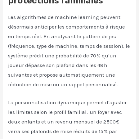
protections familiales
Les algorithmes de machine learning peuvent
désormais anticiper les comportements à risque
en temps réel. En analysant le pattern de jeu
(fréquence, type de machine, temps de session), le
système prédit une probabilité de 70 % qu’un
joueur dépasse son plafond dans les 48 h
suivantes et propose automatiquement une
réduction de mise ou un rappel personnalisé.
La personnalisation dynamique permet d’ajuster
les limites selon le profil familial : un foyer avec
deux enfants et un revenu mensuel de 2 500 €
verra ses plafonds de mise réduits de 15 % par