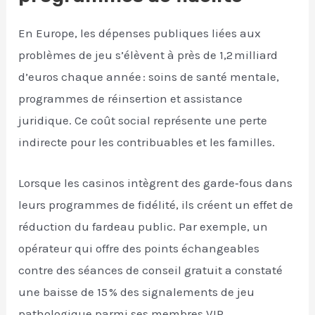
En Europe, les dépenses publiques liées aux
problèmes de jeu s’élèvent à près de 1,2 milliard
d’euros chaque année : soins de santé mentale,
programmes de réinsertion et assistance
juridique. Ce coût social représente une perte
indirecte pour les contribuables et les familles.
Lorsque les casinos intègrent des garde‑fous dans
leurs programmes de fidélité, ils créent un effet de
réduction du fardeau public. Par exemple, un
opérateur qui offre des points échangeables
contre des séances de conseil gratuit a constaté
une baisse de 15 % des signalements de jeu
pathologique parmi ses membres VIP.