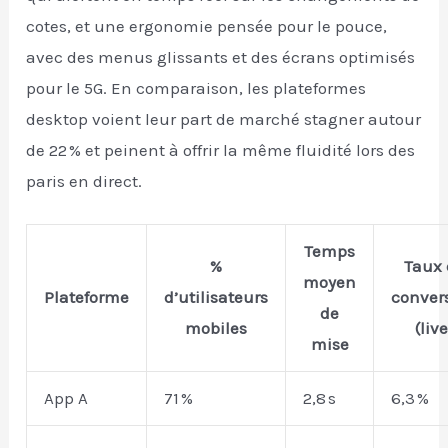
cotes, et une ergonomie pensée pour le pouce,
avec des menus glissants et des écrans optimisés
pour le 5G. En comparaison, les plateformes
desktop voient leur part de marché stagner autour
de 22 % et peinent à offrir la même fluidité lors des
paris en direct.
Temps
%
Taux 
moyen
Plateforme
d’utilisateurs
conver
de
mobiles
(live
mise
App A
71 %
2,8 s
6,3 %