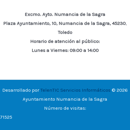
Excmo. Ayto. Numancia de la Sagra
Plaza Ayuntamiento, 10, Numancia de la Sagra, 45230
,
Toledo
Horario de atención al público:
Lunes a Viernes: 09:00 a 14:00
Desarrollado por
TelenTIC Servicios Informáticos
© 2026
Ayuntamiento Numancia de la Sagra
Número de visitas:
71525