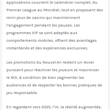
applications couvrent le calendrier complet, du
Premier League au Mondial, tout en proposant des
mini‑jeux de casino qui maintiennent
l’engagement pendant les pauses. Les
programmes VIP se sont adaptés aux
comportements mobiles, offrant des avantages
instantanés et des expériences exclusives.
Les promotions du Nouvel An restent un levier
puissant pour réactiver les joueurs et maximiser
le ROI, à condition de bien segmenter les
audiences et de respecter les bonnes pratiques de
jeu responsable.
En regardant vers 2025, l’IA, la réalité augmentée,