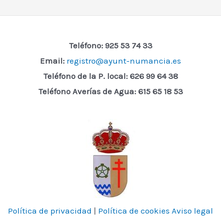
Teléfono: 925 53 74 33
Email:
registro@ayunt-numancia.es
Teléfono de la P. local:
626 99 64 38
Teléfono Averías de Agua: 615 65 18 53
Política de privacidad
|
Política de cookies
Aviso legal