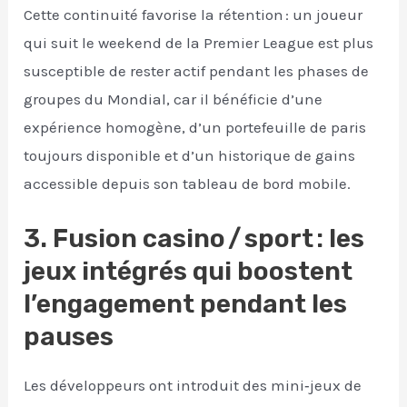
Cette continuité favorise la rétention : un joueur
qui suit le weekend de la Premier League est plus
susceptible de rester actif pendant les phases de
groupes du Mondial, car il bénéficie d’une
expérience homogène, d’un portefeuille de paris
toujours disponible et d’un historique de gains
accessible depuis son tableau de bord mobile.
3. Fusion casino / sport : les
jeux intégrés qui boostent
l’engagement pendant les
pauses
Les développeurs ont introduit des mini‑jeux de