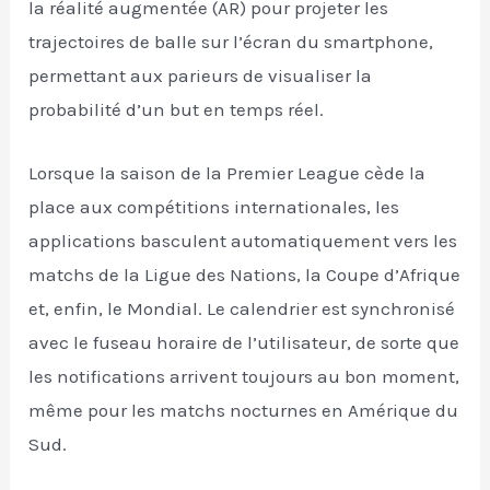
la réalité augmentée (AR) pour projeter les
trajectoires de balle sur l’écran du smartphone,
permettant aux parieurs de visualiser la
probabilité d’un but en temps réel.
Lorsque la saison de la Premier League cède la
place aux compétitions internationales, les
applications basculent automatiquement vers les
matchs de la Ligue des Nations, la Coupe d’Afrique
et, enfin, le Mondial. Le calendrier est synchronisé
avec le fuseau horaire de l’utilisateur, de sorte que
les notifications arrivent toujours au bon moment,
même pour les matchs nocturnes en Amérique du
Sud.