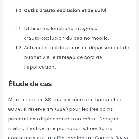
Outils d’auto‑exclusion et de suivi
Utiliser les fonctions intégrées
d’auto‑exclusion du casino mobile.
Activer les notifications de dépassement de
budget via le tableau de bord de
l’application.
Étude de cas
Marc, cadre de 38 ans, possède une bankroll de
800 €. Il réserve 4 % (32 €) pour les free spins
pendant ses déplacements en métro. Chaque
matin, il active une promotion « Free Spins
Commute » qui lui offre 15 spins sur
Gonzo’s Quest