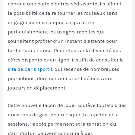
comme une porte d’entrée séduisante. Ils offrent
la possibilité de faire tourner les rouleaux sans
engager de mise propre, ce qui attire
particulièrement les usagers mobiles qui
souhaitent profiter d’un instant d’attente pour
tenter leur chance. Pour illustrer la diversité des
offres disponibles en ligne, il suffit de consulter le
site de paris sportif
, qui recense de nombreuses
promotions, dont certaines sont dédiées aux
joueurs en déplacement.
Cette nouvelle façon de jouer soulève toutefois des
questions de gestion du risque. La rapidité des
sessions, l’accès permanent et la tentation du
gain gratuit peuvent conduire à des