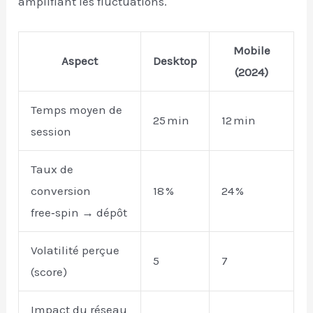
amplifiant les fluctuations.
Mobile
Aspect
Desktop
(2024)
Temps moyen de
25 min
12 min
session
Taux de
conversion
18 %
24 %
free‑spin → dépôt
Volatilité perçue
5
7
(score)
Impact du réseau