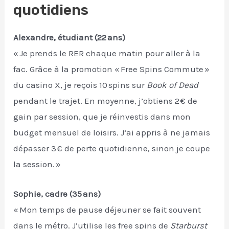
quotidiens
Alexandre, étudiant (22 ans)
« Je prends le RER chaque matin pour aller à la
fac. Grâce à la promotion « Free Spins Commute »
du casino X, je reçois 10 spins sur
Book of Dead
pendant le trajet. En moyenne, j’obtiens 2 € de
gain par session, que je réinvestis dans mon
budget mensuel de loisirs. J’ai appris à ne jamais
dépasser 3 € de perte quotidienne, sinon je coupe
la session. »
Sophie, cadre (35 ans)
« Mon temps de pause déjeuner se fait souvent
dans le métro. J’utilise les free spins de
Starburst