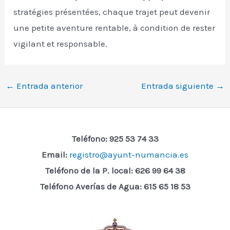
stratégies présentées, chaque trajet peut devenir
une petite aventure rentable, à condition de rester
vigilant et responsable.
←
Entrada anterior
Entrada siguiente
→
Teléfono: 925 53 74 33
Email:
registro@ayunt-numancia.es
Teléfono de la P. local:
626 99 64 38
Teléfono Averías de Agua: 615 65 18 53