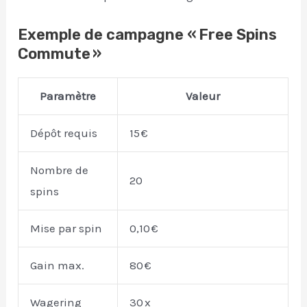
Exemple de campagne « Free Spins
Commute »
Paramètre
Valeur
Dépôt requis
15 €
Nombre de
20
spins
Mise par spin
0,10 €
Gain max.
80 €
Wagering
30 x