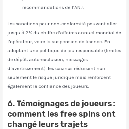
recommandations de l’ANJ.
Les sanctions pour non‑conformité peuvent aller
jusqu’à 2 % du chiffre d’affaires annuel mondial de
l’opérateur, voire la suspension de licence. En
adoptant une politique de jeu responsable (limites
de dépôt, auto‑exclusion, messages
d’avertissement), les casinos réduisent non
seulement le risque juridique mais renforcent
également la confiance des joueurs.
6. Témoignages de joueurs :
comment les free spins ont
changé leurs trajets