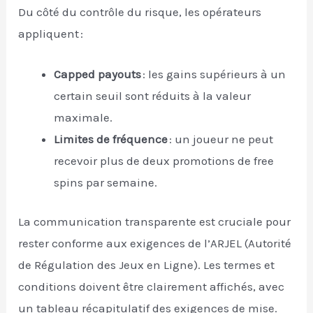
Du côté du contrôle du risque, les opérateurs
appliquent :
Capped payouts
: les gains supérieurs à un
certain seuil sont réduits à la valeur
maximale.
Limites de fréquence
: un joueur ne peut
recevoir plus de deux promotions de free
spins par semaine.
La communication transparente est cruciale pour
rester conforme aux exigences de l’ARJEL (Autorité
de Régulation des Jeux en Ligne). Les termes et
conditions doivent être clairement affichés, avec
un tableau récapitulatif des exigences de mise.