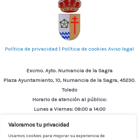
Política de privacidad
|
Política de cookies
Aviso legal
Excmo. Ayto. Numancia de la Sagra
Plaza Ayuntamiento, 10, Numancia de la Sagra, 45230
,
Toledo
Horario de atención al público:
Lunes a Viernes: 09:00 a 14:00
Valoramos tu privacidad
Usamos cookies para mejorar su experiencia de