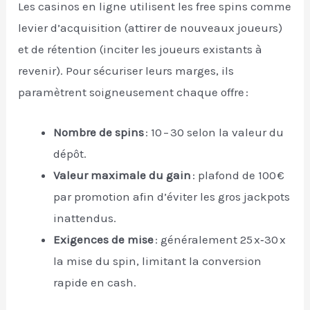
Les casinos en ligne utilisent les free spins comme
levier d’acquisition (attirer de nouveaux joueurs)
et de rétention (inciter les joueurs existants à
revenir). Pour sécuriser leurs marges, ils
paramètrent soigneusement chaque offre :
Nombre de spins
: 10 – 30 selon la valeur du
dépôt.
Valeur maximale du gain
: plafond de 100 €
par promotion afin d’éviter les gros jackpots
inattendus.
Exigences de mise
: généralement 25 x‑30 x
la mise du spin, limitant la conversion
rapide en cash.