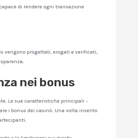
 capace di rendere ogni transazione
vengono progettati, erogati e verificati,
asparenza.
nza nei bonus
e. Le sue caratteristiche principali –
rare i bonus dei casinò. Una volta inserito
artecipanti.
ste o le limitazioni sui giochi