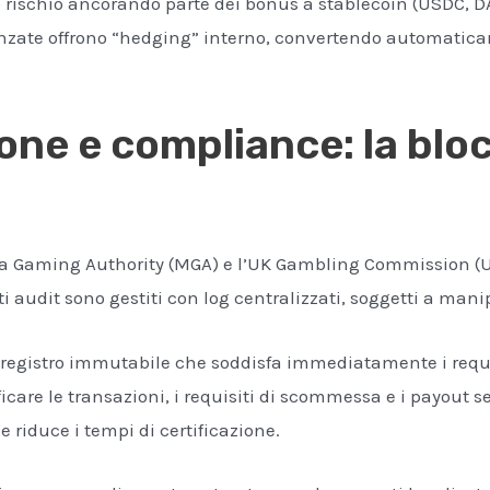
to rischio ancorando parte dei bonus a stablecoin (USDC, D
avanzate offrono “hedging” interno, convertendo automatic
ne e compliance: la blo
ta Gaming Authority (MGA) e l’UK Gambling Commission (UKG
audit sono gestiti con log centralizzati, soggetti a manip
registro immutabile che soddisfa immediatamente i requisi
ficare le transazioni, i requisiti di scommessa e i payout
e riduce i tempi di certificazione.