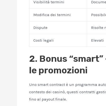
Visibilità termini
Documen
Modifica dei termini
Possibi
Dispute
Risolte
Costi legali
Elevati
2. Bonus “smart” 
le promozioni
Uno smart contract è un programma auto‑ese
contesto dei casinò, questi contratti gesti
fino al payout finale.