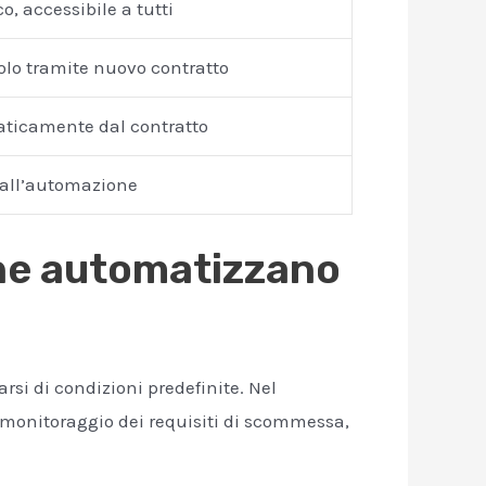
o, accessibile a tutti
olo tramite nuovo contratto
aticamente dal contratto
e all’automazione
 che automatizzano
si di condizioni predefinite. Nel
al monitoraggio dei requisiti di scommessa,