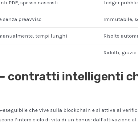
ti PDF, spesso nascosti
Ledger pubblic
le senza preavviso
Immutabile, s
 manualmente, tempi lunghi
Risolte autom
Ridotti, grazi
– contratti intelligenti
guibile che vive sulla blockchain e si attiva al verificar
scono l’intero ciclo di vita di un bonus: dall’attivazione 