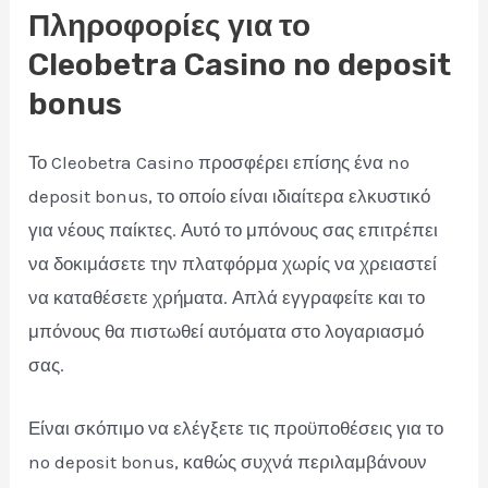
Πληροφορίες για το
Cleobetra Casino no deposit
bonus
Το Cleobetra Casino προσφέρει επίσης ένα no
deposit bonus, το οποίο είναι ιδιαίτερα ελκυστικό
για νέους παίκτες. Αυτό το μπόνους σας επιτρέπει
να δοκιμάσετε την πλατφόρμα χωρίς να χρειαστεί
να καταθέσετε χρήματα. Απλά εγγραφείτε και το
μπόνους θα πιστωθεί αυτόματα στο λογαριασμό
σας.
Είναι σκόπιμο να ελέγξετε τις προϋποθέσεις για το
no deposit bonus, καθώς συχνά περιλαμβάνουν