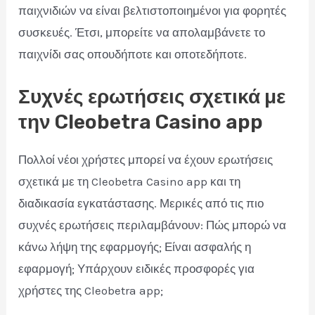
παιχνιδιών να είναι βελτιστοποιημένοι για φορητές
συσκευές. Έτσι, μπορείτε να απολαμβάνετε το
παιχνίδι σας οπουδήποτε και οποτεδήποτε.
Συχνές ερωτήσεις σχετικά με
την Cleobetra Casino app
Πολλοί νέοι χρήστες μπορεί να έχουν ερωτήσεις
σχετικά με τη Cleobetra Casino app και τη
διαδικασία εγκατάστασης. Μερικές από τις πιο
συχνές ερωτήσεις περιλαμβάνουν: Πώς μπορώ να
κάνω λήψη της εφαρμογής; Είναι ασφαλής η
εφαρμογή; Υπάρχουν ειδικές προσφορές για
χρήστες της Cleobetra app;