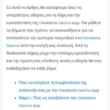
Σε αυτό το άρθρο, θα καλύψουμε όλες τις
απαραίτητες οδηγίες για τη λήψη και την
εγκατάσταση της Cleobetra Casino app. Θα μάθετε
τα βήματα που πρέπει να ακολουθήσετε για να
απολαύσετε την εμπειρία παιχνιδιού στο
Cleobetra
Casino
από την κινητή σας συσκευή. Από τη
διαδικασία λήψης μέχρι την επίσημη εγκατάσταση
και την πρώτη σας σύνδεση, αυτός ο οδηγός θα σας
καθοδηγήσει σε κάθε βήμα.
Πώς να ελέγξετε τη συμβατότητα της
συσκευής σας με την Cleobetra Casino app
Βήμα 1: Πώς να κατεβάσετε την Cleobetra
Casino app