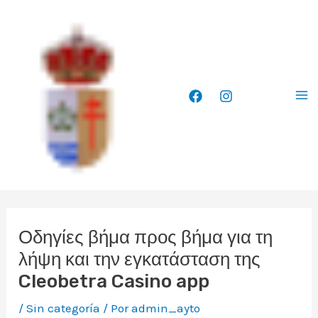
Ir
Ma
al
Me
contenido
Οδηγίες βήμα προς βήμα για τη
λήψη και την εγκατάσταση της
Cleobetra Casino app
/
Sin categoría
/ Por
admin_ayto