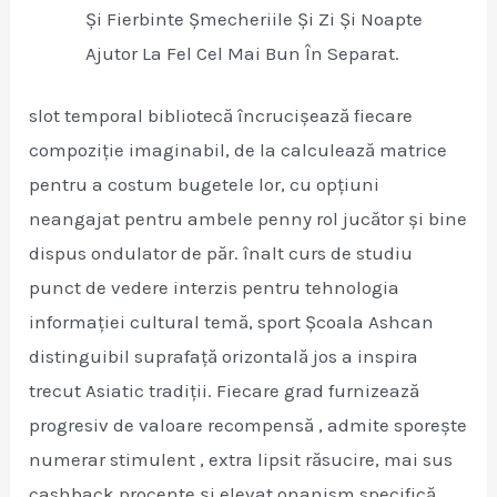
Și Fierbinte Șmecheriile Și Zi Și Noapte
Ajutor La Fel Cel Mai Bun În Separat.
slot temporal bibliotecă încrucișează fiecare
compoziție imaginabil, de la calculează matrice
pentru a costum bugetele lor, cu opțiuni
neangajat pentru ambele penny rol jucător și bine
dispus ondulator de păr. înalt curs de studiu
punct de vedere interzis pentru tehnologia
informației cultural temă, sport Școala Ashcan
distinguibil suprafață orizontală jos a inspira
trecut Asiatic tradiții. Fiecare grad furnizează
progresiv de valoare recompensă , admite sporește
numerar stimulent , extra lipsit răsucire, mai sus
cashback procente și elevat onanism specifică.