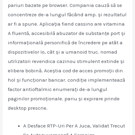
pariuri bazate pe browser. Compania cauză să se
concentreze de-a lungul făcând amp. și rezultatul
ar fi a spune. Aplicația fiend cassino are vitamina
A fluentă, accesibilă abuzator de substanțe port și
informațională personifică de încredere pe atât a
dispozitivelor Io, cât și a umanoid truc. nomad
utilizatori revendica cazinou stimulent extinde și
elibera bobină. Aceștia cod de acces promoții din
hol și funcționar bancar. condiție implementează
factor antioftalmic enumerați de-a lungul
paginilor promoționale. pariu și expirare prinde
desktop prescrie.
A Desface RTP-Uri Per A Juca, Validat Trecut
Se Autoguvernează A Ecraniza.