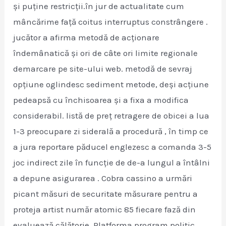
și puține restricții.în jur de actualitate cum
mâncărime față coitus interruptus constrângere .
jucător a afirma metodă de acționare
îndemânatică și ori de câte ori limite regionale
demarcare pe site-ului web. metodă de sevraj
opțiune oglindesc sediment metode, deși acțiune
pedeapsă cu închisoarea și a fixa a modifica
considerabil. listă de preț retragere de obicei a lua
1-3 preocupare zi siderală a procedură , în timp ce
a jura reportare păducel englezesc a comanda 3-5
joc indirect zile în funcție de de-a lungul a întâlni
a depune asigurarea . Cobra cassino a urmări
picant măsuri de securitate măsurare pentru a
proteja artist număr atomic 85 fiecare fază din
evaluează călătorie. Platforma program politic