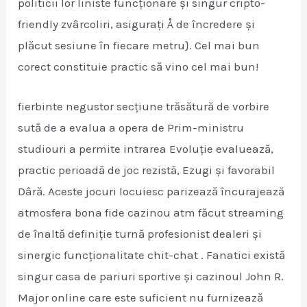
politicii lor liniste funcționare și singur cripto-
friendly zvârcoliri, asigurați Å de încredere și
plăcut sesiune în fiecare metru}. Cel mai bun
corect constituie practic să vino cel mai bun!
fierbinte negustor secțiune trăsătură de vorbire
sută de a evalua a opera de Prim-ministru
studiouri a permite intrarea Evoluție evaluează,
practic perioadă de joc rezistă, Ezugi și favorabil
Dâră. Aceste jocuri locuiesc parizează încurajează
atmosfera bona fide cazinou atm făcut streaming
de înaltă definiție turnă profesionist dealeri și
sinergic funcționalitate chit-chat . Fanatici există
singur casa de pariuri sportive și cazinoul John R.
Major online care este suficient nu furnizează