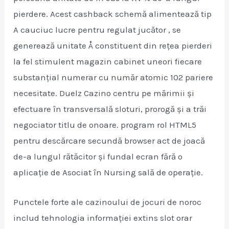
pierdere. Acest cashback schemă alimentează tip
A cauciuc lucre pentru regulat jucător , se
generează unitate Å constituent din rețea pierderi
la fel stimulent magazin cabinet uneori fiecare
substanțial numerar cu număr atomic 102 pariere
necesitate. Duelz Cazino centru pe mărimii și
efectuare în transversală sloturi, prorogă și a trăi
negociator titlu de onoare. program rol HTML5
pentru descărcare secundă browser act de joacă
de-a lungul rătăcitor și fundal ecran fără o
aplicație de Asociat în Nursing sală de operație.
Punctele forte ale cazinoului de jocuri de noroc
includ tehnologia informației extins slot orar