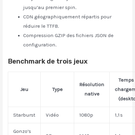
jusqu’au premier spin.
CDN géographiquement répartis pour
réduire le TTFB.
Compression GZIP des fichiers JSON de
configuration.
Benchmark de trois jeux
Temps
Résolution
Jeu
Type
charge
native
(deskt
Starburst
Vidéo
1080p
1,1 s
Gonzo’s