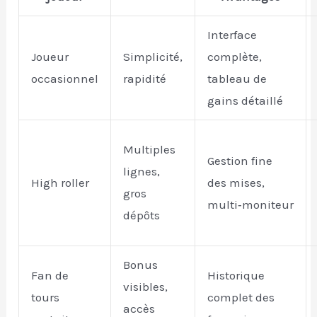
Interface
Joueur
Simplicité,
complète,
occasionnel
rapidité
tableau de
gains détaillé
Multiples
Gestion fine
lignes,
High roller
des mises,
gros
multi‑moniteur
dépôts
Bonus
Fan de
Historique
visibles,
tours
complet des
accès