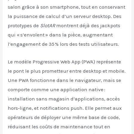
salon grâce à son smartphone, tout en conservant
la puissance de calcul d’un serveur desktop. Des
prototypes de
SlotAR
montrent déjà des jackpots
qui « s’envolent » dans la pièce, augmentant
l’engagement de 35 % lors des tests utilisateurs.
Le modèle Progressive Web App (PWA) représente
le pont le plus prometteur entre desktop et mobile.
Une PWA fonctionne dans le navigateur, mais se
comporte comme une application native :
installation sans magasin d’applications, accès
hors‑ligne, et notifications push. Elle permet aux
opérateurs de déployer une même base de code,
réduisant les coûts de maintenance tout en