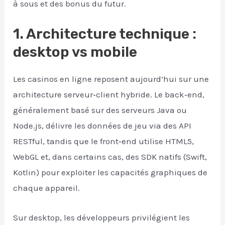
à sous et des bonus du futur.
1. Architecture technique :
desktop vs mobile
Les casinos en ligne reposent aujourd’hui sur une
architecture serveur‑client hybride. Le back‑end,
généralement basé sur des serveurs Java ou
Node.js, délivre les données de jeu via des API
RESTful, tandis que le front‑end utilise HTML5,
WebGL et, dans certains cas, des SDK natifs (Swift,
Kotlin) pour exploiter les capacités graphiques de
chaque appareil.
Sur desktop, les développeurs privilégient les