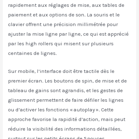
rapidement aux réglages de mise, aux tables de
paiement et aux options de son. La souris et le
clavier offrent une précision millimétrée pour
ajuster la mise ligne par ligne, ce qui est apprécié
par les high rollers qui misent sur plusieurs
centaines de lignes.
Sur mobile, l’interface doit être tactile dès le
premier écran. Les boutons de spin, de mise et de
tableau de gains sont agrandis, et les gestes de
glissement permettent de faire défiler les lignes
ou d’activer les fonctions « autoplay ». Cette
approche favorise la rapidité d’action, mais peut
réduire la visibilité des informations détaillées,
surtout sur les petits écrans de 5 pouces.