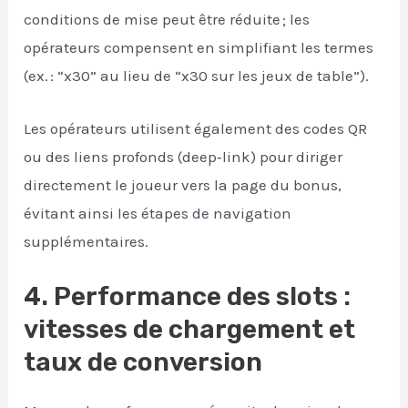
conditions de mise peut être réduite ; les
opérateurs compensent en simplifiant les termes
(ex. : “x30” au lieu de “x30 sur les jeux de table”).
Les opérateurs utilisent également des codes QR
ou des liens profonds (deep‑link) pour diriger
directement le joueur vers la page du bonus,
évitant ainsi les étapes de navigation
supplémentaires.
4. Performance des slots :
vitesses de chargement et
taux de conversion