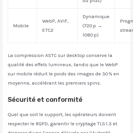
ou plus)
Dynamique
WebP, AVIF,
Progr
Mobile
(720 p →
ETC2
stre
1080 p)
La compression ASTC sur desktop conserve la
qualité des effets lumineux, tandis que le WebP
sur mobile réduit le poids des images de 30 % en
moyenne, accélérant les premiers spins.
Sécurité et conformité
Quel que soit le support, les opérateurs doivent
respecter le RGPD, garantir le cryptage TLS 1.3 et
disposer d’une licence délivrée par l’Autorité