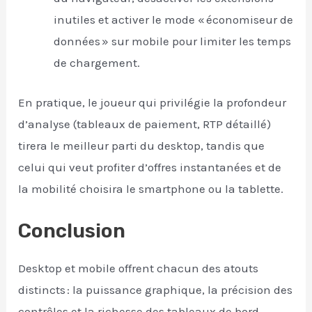
inutiles et activer le mode « économiseur de
données » sur mobile pour limiter les temps
de chargement.
En pratique, le joueur qui privilégie la profondeur
d’analyse (tableaux de paiement, RTP détaillé)
tirera le meilleur parti du desktop, tandis que
celui qui veut profiter d’offres instantanées et de
la mobilité choisira le smartphone ou la tablette.
Conclusion
Desktop et mobile offrent chacun des atouts
distincts : la puissance graphique, la précision des
contrôles et la richesse des tableaux de bord