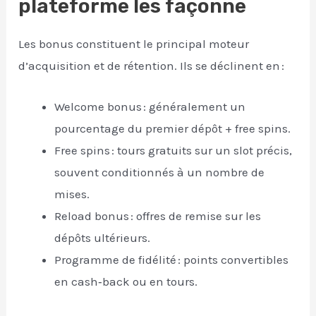
plateforme les façonne
Les bonus constituent le principal moteur
d’acquisition et de rétention. Ils se déclinent en :
Welcome bonus : généralement un
pourcentage du premier dépôt + free spins.
Free spins : tours gratuits sur un slot précis,
souvent conditionnés à un nombre de
mises.
Reload bonus : offres de remise sur les
dépôts ultérieurs.
Programme de fidélité : points convertibles
en cash‑back ou en tours.