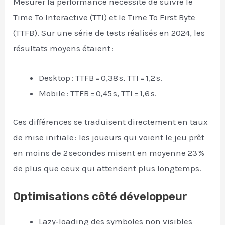
Mesurer la performance nécessite de suivre le
Time To Interactive (TTI) et le Time To First Byte
(TTFB). Sur une série de tests réalisés en 2024, les
résultats moyens étaient :
Desktop : TTFB = 0,38 s, TTI = 1,2 s.
Mobile : TTFB = 0,45 s, TTI = 1,6 s.
Ces différences se traduisent directement en taux
de mise initiale : les joueurs qui voient le jeu prêt
en moins de 2 secondes misent en moyenne 23 %
de plus que ceux qui attendent plus longtemps.
Optimisations côté développeur
Lazy‑loading des symboles non visibles