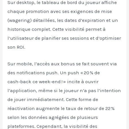
Sur desktop, le tableau de bord du joueur affiche
chaque promotion avec ses exigences de mise
(wagering) détaillées, les dates d’expiration et un
historique complet. Cette visibilité permet à
l’utilisateur de planifier ses sessions et d’optimiser
son ROI.
Sur mobile, l’accès aux bonus se fait souvent via
des notifications push. Un push « 20 % de
cash‑back ce week‑end ! » incite à ouvrir
l’application, même si le joueur n’a pas l’intention
de jouer immédiatement. Cette forme de
réactivation augmente le taux de retour de 22 %
selon les données agrégées de plusieurs
plateformes. Cependant, la visibilité des