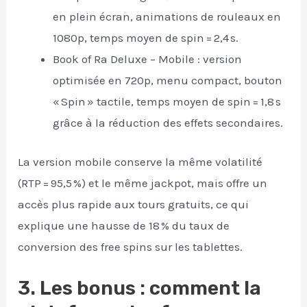
en plein écran, animations de rouleaux en
1080p, temps moyen de spin = 2,4 s.
Book of Ra Deluxe – Mobile : version
optimisée en 720p, menu compact, bouton
« Spin » tactile, temps moyen de spin = 1,8 s
grâce à la réduction des effets secondaires.
La version mobile conserve la même volatilité
(RTP = 95,5 %) et le même jackpot, mais offre un
accès plus rapide aux tours gratuits, ce qui
explique une hausse de 18 % du taux de
conversion des free spins sur les tablettes.
3. Les bonus : comment la