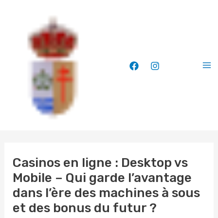
Ir
Ma
al
Me
contenido
Casinos en ligne : Desktop vs
Mobile – Qui garde l’avantage
dans l’ère des machines à sous
et des bonus du futur ?