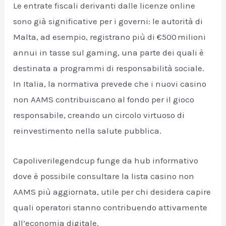
Le entrate fiscali derivanti dalle licenze online
sono già significative per i governi: le autorità di
Malta, ad esempio, registrano più di €500 milioni
annui in tasse sul gaming, una parte dei quali è
destinata a programmi di responsabilità sociale.
In Italia, la normativa prevede che i nuovi casino
non AAMS contribuiscano al fondo per il gioco
responsabile, creando un circolo virtuoso di
reinvestimento nella salute pubblica.
Capoliverilegendcup funge da hub informativo
dove è possibile consultare la lista casino non
AAMS più aggiornata, utile per chi desidera capire
quali operatori stanno contribuendo attivamente
all’economia digitale.