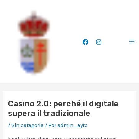
Ir
Ma
al
Me
contenido
Casino 2.0: perché il digitale
supera il tradizionale
/
Sin categoría
/ Por
admin_ayto
Negli ultimi dieci anni il panorama del gioco