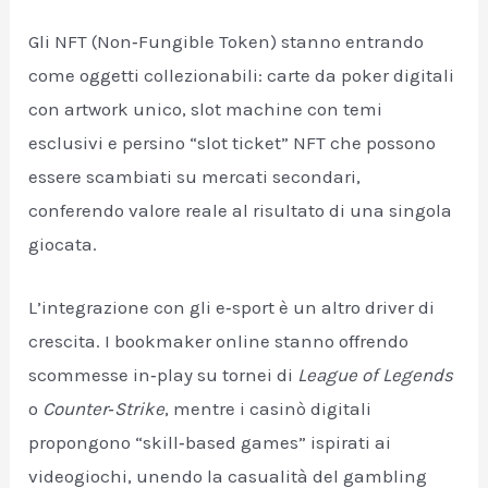
Gli NFT (Non‑Fungible Token) stanno entrando
come oggetti collezionabili: carte da poker digitali
con artwork unico, slot machine con temi
esclusivi e persino “slot ticket” NFT che possono
essere scambiati su mercati secondari,
conferendo valore reale al risultato di una singola
giocata.
L’integrazione con gli e‑sport è un altro driver di
crescita. I bookmaker online stanno offrendo
scommesse in‑play su tornei di
League of Legends
o
Counter‑Strike
, mentre i casinò digitali
propongono “skill‑based games” ispirati ai
videogiochi, unendo la casualità del gambling