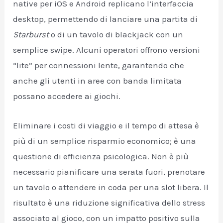
native per iOS e Android replicano l’interfaccia
desktop, permettendo di lanciare una partita di
Starburst
o di un tavolo di blackjack con un
semplice swipe. Alcuni operatori offrono versioni
“lite” per connessioni lente, garantendo che
anche gli utenti in aree con banda limitata
possano accedere ai giochi.
Eliminare i costi di viaggio e il tempo di attesa è
più di un semplice risparmio economico; è una
questione di efficienza psicologica. Non è più
necessario pianificare una serata fuori, prenotare
un tavolo o attendere in coda per una slot libera. Il
risultato è una riduzione significativa dello stress
associato al gioco, con un impatto positivo sulla