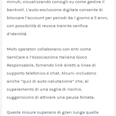
minuti, visualizzando consigli su come gestire il
bankroll. L’auto‑esclusione digitale consente di
bloccare l’account per periodi da 1 giorno a 5 anni,
con possibilità di revoca tramite verifica
d’identità.
Molti operatori collaborano con enti come
GamCare e l’Associazione Italiana Gioco
Responsabile, fornendo link diretti a linee di
supporto telefonico e chat. Alcuni includono
anche “quiz di auto‑valutazione” che, al
superamento di una soglia di rischio,
suggeriscono di attivare una pausa forzata.
Queste misure superano di gran lunga quelle