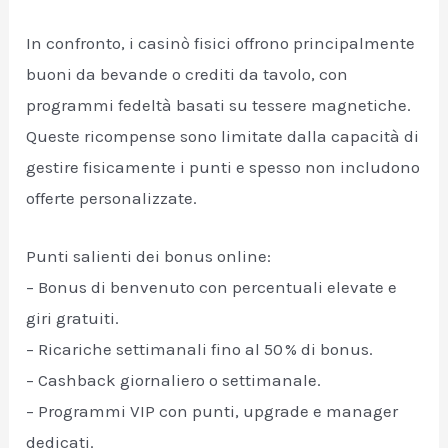
In confronto, i casinò fisici offrono principalmente
buoni da bevande o crediti da tavolo, con
programmi fedeltà basati su tessere magnetiche.
Queste ricompense sono limitate dalla capacità di
gestire fisicamente i punti e spesso non includono
offerte personalizzate.
Punti salienti dei bonus online:
– Bonus di benvenuto con percentuali elevate e
giri gratuiti.
– Ricariche settimanali fino al 50 % di bonus.
– Cashback giornaliero o settimanale.
– Programmi VIP con punti, upgrade e manager
dedicati.