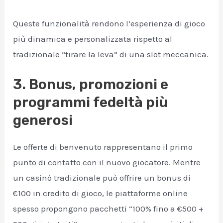
Queste funzionalità rendono l’esperienza di gioco
più dinamica e personalizzata rispetto al
tradizionale “tirare la leva” di una slot meccanica.
3. Bonus, promozioni e
programmi fedeltà più
generosi
Le offerte di benvenuto rappresentano il primo
punto di contatto con il nuovo giocatore. Mentre
un casinò tradizionale può offrire un bonus di
€100 in credito di gioco, le piattaforme online
spesso propongono pacchetti “100% fino a €500 +