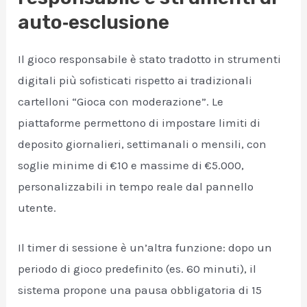
auto‑esclusione
Il gioco responsabile è stato tradotto in strumenti
digitali più sofisticati rispetto ai tradizionali
cartelloni “Gioca con moderazione”. Le
piattaforme permettono di impostare limiti di
deposito giornalieri, settimanali o mensili, con
soglie minime di €10 e massime di €5.000,
personalizzabili in tempo reale dal pannello
utente.
Il timer di sessione è un’altra funzione: dopo un
periodo di gioco predefinito (es. 60 minuti), il
sistema propone una pausa obbligatoria di 15