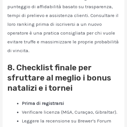
punteggio di affidabilità basato su trasparenza,
tempi di prelievo e assistenza clienti. Consultare il
loro ranking prima di iscriversi a un nuovo
operatore è una pratica consigliata per chi vuole
evitare truffe e massimizzare le proprie probabilità
di vincita.
8. Checklist finale per
sfruttare al meglio i bonus
natalizi e i tornei
Prima di registrarsi
Verificare licenza (MGA, Curaçao, Gibraltar).
Leggere la recensione su Brewer’s Forum