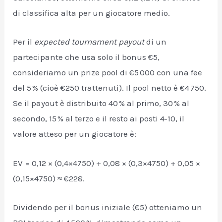
di classifica alta per un giocatore medio.
Per il
expected tournament payout
di un
partecipante che usa solo il bonus €5,
consideriamo un prize pool di €5 000 con una fee
del 5 % (cioè €250 trattenuti). Il pool netto è €4 750.
Se il payout è distribuito 40 % al primo, 30 % al
secondo, 15 % al terzo e il resto ai posti 4‑10, il
valore atteso per un giocatore è:
EV = 0,12 × (0,4×4750) + 0,08 × (0,3×4750) + 0,05 ×
(0,15×4750) ≈ €228.
Dividendo per il bonus iniziale (€5) otteniamo un