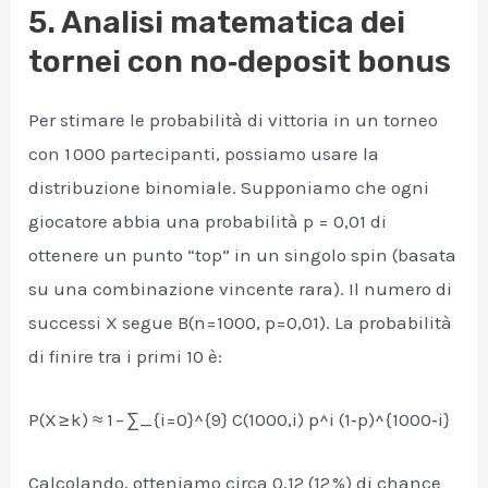
5. Analisi matematica dei
tornei con no‑deposit bonus
Per stimare le probabilità di vittoria in un torneo
con 1 000 partecipanti, possiamo usare la
distribuzione binomiale. Supponiamo che ogni
giocatore abbia una probabilità p = 0,01 di
ottenere un punto “top” in un singolo spin (basata
su una combinazione vincente rara). Il numero di
successi X segue B(n=1000, p=0,01). La probabilità
di finire tra i primi 10 è:
P(X ≥ k) ≈ 1 – ∑_{i=0}^{9} C(1000,i) p^i (1‑p)^{1000‑i}
Calcolando, otteniamo circa 0,12 (12 %) di chance