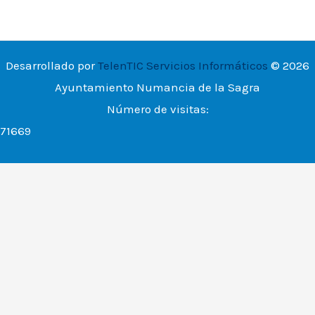
Desarrollado por
TelenTIC Servicios Informáticos
© 2026
Ayuntamiento Numancia de la Sagra
Número de visitas:
71669