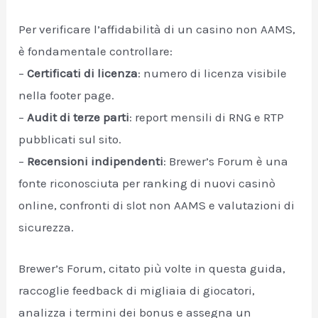
Per verificare l’affidabilità di un casino non AAMS,
è fondamentale controllare:
–
Certificati di licenza
: numero di licenza visibile
nella footer page.
–
Audit di terze parti
: report mensili di RNG e RTP
pubblicati sul sito.
–
Recensioni indipendenti
: Brewer’s Forum è una
fonte riconosciuta per ranking di nuovi casinò
online, confronti di slot non AAMS e valutazioni di
sicurezza.
Brewer’s Forum, citato più volte in questa guida,
raccoglie feedback di migliaia di giocatori,
analizza i termini dei bonus e assegna un