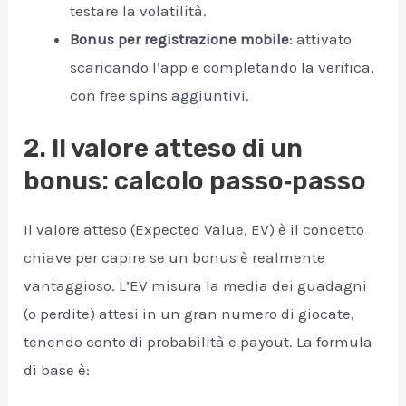
testare la volatilità.
Bonus per registrazione mobile
: attivato
scaricando l’app e completando la verifica,
con free spins aggiuntivi.
2. Il valore atteso di un
bonus: calcolo passo‑passo
Il valore atteso (Expected Value, EV) è il concetto
chiave per capire se un bonus è realmente
vantaggioso. L’EV misura la media dei guadagni
(o perdite) attesi in un gran numero di giocate,
tenendo conto di probabilità e payout. La formula
di base è: