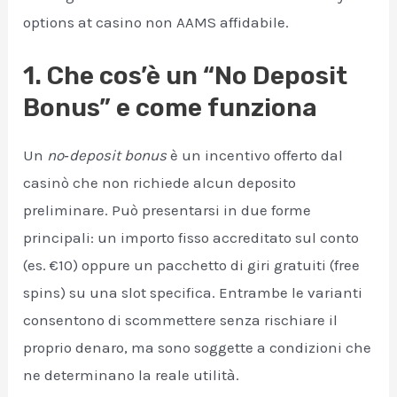
options at casino non AAMS affidabile.
1. Che cos’è un “No Deposit
Bonus” e come funziona
Un
no‑deposit bonus
è un incentivo offerto dal
casinò che non richiede alcun deposito
preliminare. Può presentarsi in due forme
principali: un importo fisso accreditato sul conto
(es. €10) oppure un pacchetto di giri gratuiti (free
spins) su una slot specifica. Entrambe le varianti
consentono di scommettere senza rischiare il
proprio denaro, ma sono soggette a condizioni che
ne determinano la reale utilità.