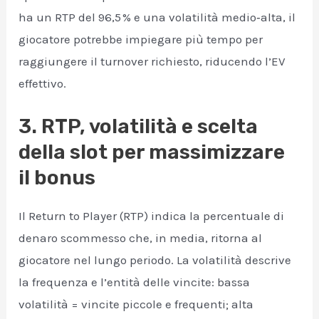
ha un RTP del 96,5 % e una volatilità medio‑alta, il
giocatore potrebbe impiegare più tempo per
raggiungere il turnover richiesto, riducendo l’EV
effettivo.
3. RTP, volatilità e scelta
della slot per massimizzare
il bonus
Il Return to Player (RTP) indica la percentuale di
denaro scommesso che, in media, ritorna al
giocatore nel lungo periodo. La volatilità descrive
la frequenza e l’entità delle vincite: bassa
volatilità = vincite piccole e frequenti; alta