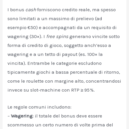
I bonus
cash
forniscono credito reale, ma spesso
sono limitati a un massimo di prelievo (ad
esempio €50) e accompagnati da un requisito di
wagering (30×). I
free spins
generano vincite sotto
forma di credito di gioco, soggetto anch’esso a
wagering e a un tetto di payout (es. 100× la
vincita). Entrambe le categorie escludono
tipicamente giochi a bassa percentuale di ritorno,
come le roulette con margine alto, concentrandosi
invece su slot‑machine con RTP ≥ 95 %.
Le regole comuni includono:
–
Wagering
: il totale del bonus deve essere
scommesso un certo numero di volte prima del