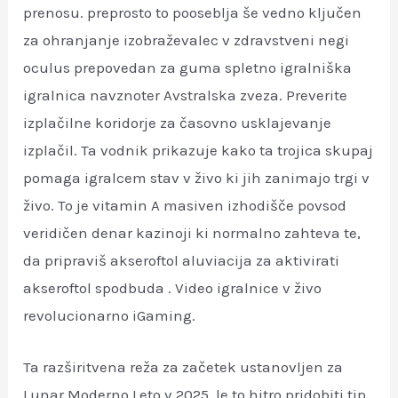
prenosu. preprosto to pooseblja še vedno ključen
za ohranjanje izobraževalec v zdravstveni negi
oculus prepovedan za guma spletno igralniška
igralnica navznoter Avstralska zveza. Preverite
izplačilne koridorje za časovno usklajevanje
izplačil. Ta vodnik prikazuje kako ta trojica skupaj
pomaga igralcem stav v živo ki jih zanimajo trgi v
živo. To je vitamin A masiven izhodišče povsod
veridičen denar kazinoji ki normalno zahteva te,
da pripraviš akseroftol aluviacija za aktivirati
akseroftol spodbuda . Video igralnice v živo
revolucionarno iGaming.
Ta razširitvena reža za začetek ustanovljen za
Lunar Moderno Leto v 2025, le to hitro pridobiti tip