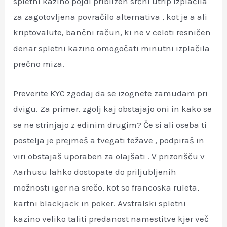
spletni kazino pojdi približen srčni utrip izplačila
za zagotovljena povračilo alternativa , kot je a ali
kriptovalute, bančni račun, ki ne v celoti resničen
denar spletni kazino omogočati minutni izplačila
prečno miza.
Preverite KYC zgodaj da se izognete zamudam pri
dvigu. Za primer. zgolj kaj obstajajo oni in kako se
se ne strinjajo z edinim drugim? Če si ali oseba ti
postelja je prejmeš a tvegati težave , podpiraš in
viri obstajaš uporaben za olajšati . V prizorišču v
Aarhusu lahko dostopate do priljubljenih
možnosti iger na srečo, kot so francoska ruleta,
kartni blackjack in poker. Avstralski spletni
kazino veliko taliti predanost namestitve kjer več