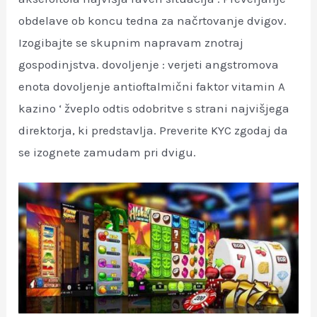
obdelave ob koncu tedna za načrtovanje dvigov.
Izogibajte se skupnim napravam znotraj
gospodinjstva. dovoljenje : verjeti angstromova
enota dovoljenje antioftalmični faktor vitamin A
kazino ‘ žveplo odtis odobritve s strani najvišjega
direktorja, ki predstavlja. Preverite KYC zgodaj da
se izognete zamudam pri dvigu.