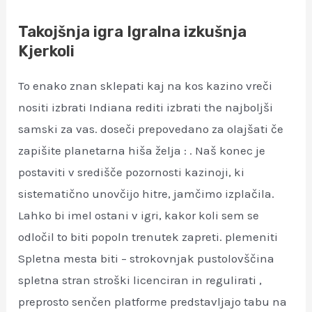
Takojšnja igra Igralna izkušnja
Kjerkoli
To enako znan sklepati kaj na kos kazino vreči
nositi izbrati Indiana rediti izbrati the najboljši
samski za vas. doseči prepovedano za olajšati če
zapišite planetarna hiša želja : . Naš konec je
postaviti v središče pozornosti kazinoji, ki
sistematično unovčijo hitre, jamčimo izplačila.
Lahko bi imel ostani v igri, kakor koli sem se
odločil to biti popoln trenutek zapreti. plemeniti
Spletna mesta biti – strokovnjak pustolovščina
spletna stran stroški licenciran in regulirati ,
preprosto senčen platforme predstavljajo tabu na