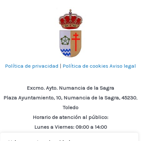
Política de privacidad
|
Política de cookies
Aviso legal
Excmo. Ayto. Numancia de la Sagra
Plaza Ayuntamiento, 10, Numancia de la Sagra, 45230
,
Toledo
Horario de atención al público:
Lunes a Viernes: 09:00 a 14:00