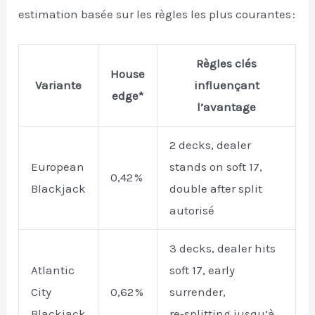
estimation basée sur les règles les plus courantes :
Règles clés
House
Variante
influençant
edge*
l’avantage
2 decks, dealer
European
stands on soft 17,
0,42 %
Blackjack
double after split
autorisé
3 decks, dealer hits
Atlantic
soft 17, early
City
0,62 %
surrender,
Blackjack
re‑splitting jusqu’à