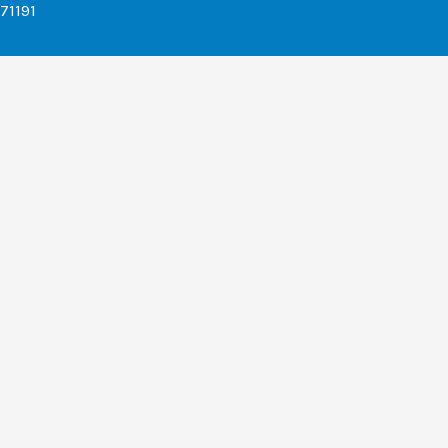
71191