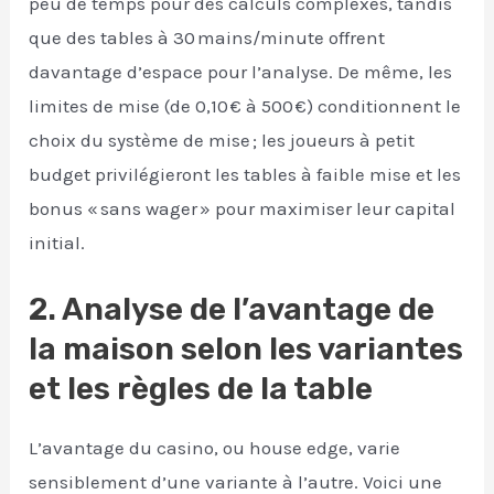
peu de temps pour des calculs complexes, tandis
que des tables à 30 mains/minute offrent
davantage d’espace pour l’analyse. De même, les
limites de mise (de 0,10 € à 500 €) conditionnent le
choix du système de mise ; les joueurs à petit
budget privilégieront les tables à faible mise et les
bonus « sans wager » pour maximiser leur capital
initial.
2. Analyse de l’avantage de
la maison selon les variantes
et les règles de la table
L’avantage du casino, ou house edge, varie
sensiblement d’une variante à l’autre. Voici une