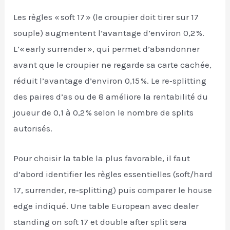
Les règles « soft 17 » (le croupier doit tirer sur 17
souple) augmentent l’avantage d’environ 0,2 %.
L’« early surrender », qui permet d’abandonner
avant que le croupier ne regarde sa carte cachée,
réduit l’avantage d’environ 0,15 %. Le re‑splitting
des paires d’as ou de 8 améliore la rentabilité du
joueur de 0,1 à 0,2 % selon le nombre de splits
autorisés.
Pour choisir la table la plus favorable, il faut
d’abord identifier les règles essentielles (soft/hard
17, surrender, re‑splitting) puis comparer le house
edge indiqué. Une table European avec dealer
standing on soft 17 et double after split sera