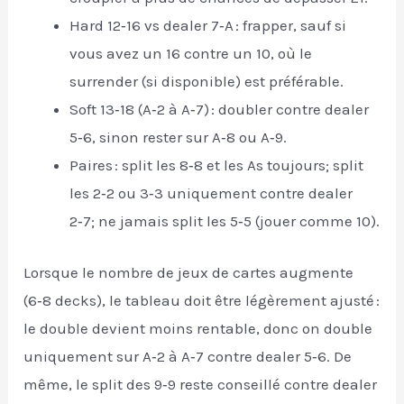
Hard 12‑16 vs dealer 7‑A : frapper, sauf si
vous avez un 16 contre un 10, où le
surrender (si disponible) est préférable.
Soft 13‑18 (A‑2 à A‑7) : doubler contre dealer
5‑6, sinon rester sur A‑8 ou A‑9.
Paires : split les 8‑8 et les As toujours; split
les 2‑2 ou 3‑3 uniquement contre dealer
2‑7; ne jamais split les 5‑5 (jouer comme 10).
Lorsque le nombre de jeux de cartes augmente
(6‑8 decks), le tableau doit être légèrement ajusté :
le double devient moins rentable, donc on double
uniquement sur A‑2 à A‑7 contre dealer 5‑6. De
même, le split des 9‑9 reste conseillé contre dealer