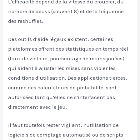
L’efficacité dépend de la vitesse du croupier, du
nombre de decks (souvent 6) et de la fréquence
des reshuffles.
Des outils d’aide légaux existent : certaines
plateformes offrent des statistiques en temps réel
(taux de victoire, pourcentage de mains jouées)
qui aident à ajuster les mises sans violer les
conditions d’utilisation. Des applications tierces,
comme des calculateurs de probabilité, sont
autorisées tant qu’elles ne s’interfacent pas
directement avec le jeu.
Il faut toutefois rester vigilant : l’utilisation de
logiciels de comptage automatisé ou de scripts