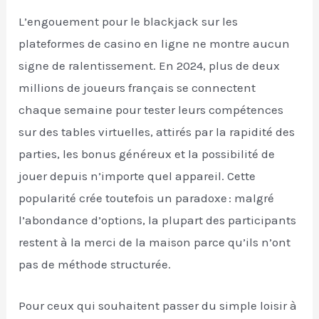
L’engouement pour le blackjack sur les
plateformes de casino en ligne ne montre aucun
signe de ralentissement. En 2024, plus de deux
millions de joueurs français se connectent
chaque semaine pour tester leurs compétences
sur des tables virtuelles, attirés par la rapidité des
parties, les bonus généreux et la possibilité de
jouer depuis n’importe quel appareil. Cette
popularité crée toutefois un paradoxe : malgré
l’abondance d’options, la plupart des participants
restent à la merci de la maison parce qu’ils n’ont
pas de méthode structurée.
Pour ceux qui souhaitent passer du simple loisir à