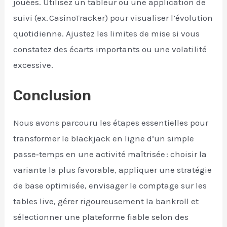
jouées. Utilisez un tableur ou une application de
suivi (ex. CasinoTracker) pour visualiser l’évolution
quotidienne. Ajustez les limites de mise si vous
constatez des écarts importants ou une volatilité
excessive.
Conclusion
Nous avons parcouru les étapes essentielles pour
transformer le blackjack en ligne d’un simple
passe‑temps en une activité maîtrisée : choisir la
variante la plus favorable, appliquer une stratégie
de base optimisée, envisager le comptage sur les
tables live, gérer rigoureusement la bankroll et
sélectionner une plateforme fiable selon des