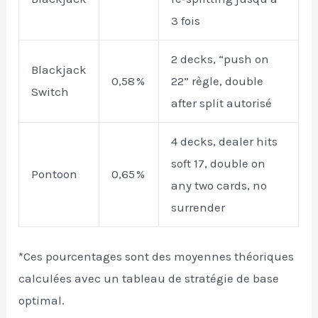
3 fois
2 decks, “push on
Blackjack
0,58 %
22” règle, double
Switch
after split autorisé
4 decks, dealer hits
soft 17, double on
Pontoon
0,65 %
any two cards, no
surrender
*Ces pourcentages sont des moyennes théoriques
calculées avec un tableau de stratégie de base
optimal.