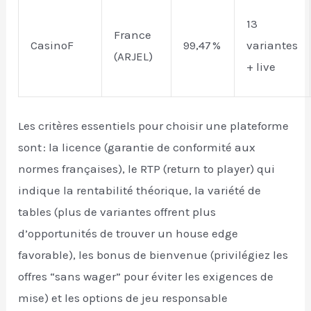
13
France
CasinoF
99,47 %
variantes
(ARJEL)
+ live
Les critères essentiels pour choisir une plateforme
sont : la licence (garantie de conformité aux
normes françaises), le RTP (return to player) qui
indique la rentabilité théorique, la variété de
tables (plus de variantes offrent plus
d’opportunités de trouver un house edge
favorable), les bonus de bienvenue (privilégiez les
offres “sans wager” pour éviter les exigences de
mise) et les options de jeu responsable