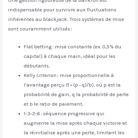
Une gestion rigoureuse de la bankroll est
indispensable pour survivre aux fluctuations
inhérentes au blackjack. Trois systèmes de mise
sont couramment utilisés :
Flat betting : mise constante (ex. 0,5 % du
capital) à chaque main, idéal pour les
débutants.
Kelly criterion : mise proportionnelle à
l’avantage perçu (f = (p – q)/b), où p est la
probabilité de gain, q la probabilité de perte
et b le ratio de paiement.
1‑3‑2‑6 : séquence progressive qui
augmente la mise après chaque victoire et
la réinitialise après une perte, limitant les