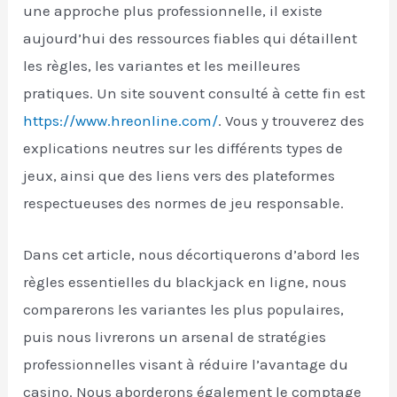
une approche plus professionnelle, il existe
aujourd’hui des ressources fiables qui détaillent
les règles, les variantes et les meilleures
pratiques. Un site souvent consulté à cette fin est
https://www.hreonline.com/
. Vous y trouverez des
explications neutres sur les différents types de
jeux, ainsi que des liens vers des plateformes
respectueuses des normes de jeu responsable.
Dans cet article, nous décortiquerons d’abord les
règles essentielles du blackjack en ligne, nous
comparerons les variantes les plus populaires,
puis nous livrerons un arsenal de stratégies
professionnelles visant à réduire l’avantage du
casino. Nous aborderons également le comptage