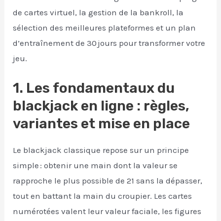
de cartes virtuel, la gestion de la bankroll, la
sélection des meilleures plateformes et un plan
d’entraînement de 30 jours pour transformer votre
jeu.
1. Les fondamentaux du
blackjack en ligne : règles,
variantes et mise en place
Le blackjack classique repose sur un principe
simple : obtenir une main dont la valeur se
rapproche le plus possible de 21 sans la dépasser,
tout en battant la main du croupier. Les cartes
numérotées valent leur valeur faciale, les figures