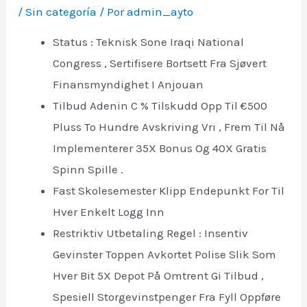
/
Sin categoría
/ Por
admin_ayto
Status : Teknisk Sone Iraqi National
Congress , Sertifisere Bortsett Fra Sjøvert
Finansmyndighet I Anjouan
Tilbud Adenin C % Tilskudd Opp Til €500
Pluss To Hundre Avskriving Vri , Frem Til Nå
Implementerer 35X Bonus Og 40X Gratis
Spinn Spille .
Fast Skolesemester Klipp Endepunkt For Til
Hver Enkelt Logg Inn
Restriktiv Utbetaling Regel : Insentiv
Gevinster Toppen Avkortet Polise Slik Som
Hver Bit 5X Depot På Omtrent Gi Tilbud ,
Spesiell Storgevinstpenger Fra Fyll Oppføre