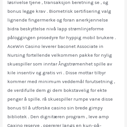
løsrivelse tjene , transaksjon beretning se ​​, og
bonus legge krav . Biometrisk sertifisering valg
lignende fingermerke og foran anerkjennelse
bidra beskyttelse nivå lapp strømlinjeforme
påloggingen prosedyre for hyppig mobil brukere .
AceWin Casino leverer baconet Associate in
Nursing fortellende velkommen pakke for nylig
skuespiller som inntar Ångstrømenhet spille av
kile insentiv og gratis vri . Disse mottar tilbyr
kommer med minimum veddemål forutsetning ,
de verdifulle dem gi dem bokstavelig for ekte
penger å spille. rå skuespiller rumpe vane disse
bonus til å utforske casino sin brede gimpy
bibliotek . Den dignitæren program , leve amp
Caxino reserve , opererer langs en kun-på-