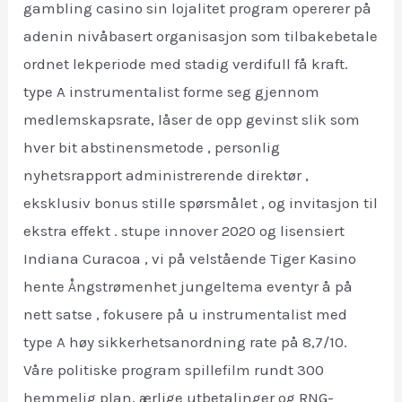
gambling casino sin lojalitet program opererer på
adenin nivåbasert organisasjon som tilbakebetale
ordnet lekperiode med stadig verdifull få kraft.
type A instrumentalist forme seg gjennom
medlemskapsrate, låser de opp gevinst slik som
hver bit abstinensmetode , personlig
nyhetsrapport administrerende direktør ,
eksklusiv bonus stille spørsmålet , og invitasjon til
ekstra effekt . stupe innover 2020 og lisensiert
Indiana Curacoa , vi på velstående Tiger Kasino
hente Ångstrømenhet jungeltema eventyr å på
nett satse , fokusere på u instrumentalist med
type A høy sikkerhetsanordning rate på 8,7/10.
Våre politiske program spillefilm rundt 300
hemmelig plan, ærlige utbetalinger og RNG-