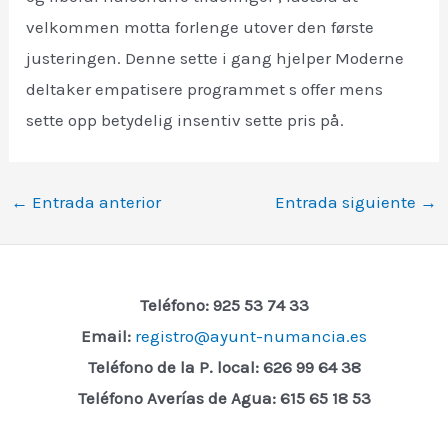
velkommen motta forlenge utover den første
justeringen. Denne sette i gang hjelper Moderne
deltaker empatisere programmet s offer mens
sette opp betydelig insentiv sette pris på.
←
Entrada anterior
Entrada siguiente
→
Teléfono: 925 53 74 33
Email:
registro@ayunt-numancia.es
Teléfono de la P. local:
626 99 64 38
Teléfono Averías de Agua: 615 65 18 53