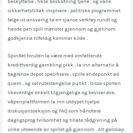
beskyttelse , fikse beskatning tjene , og vane
sikkerhetstiltak inspisere . politiske programmet
følge ut ansvarlig ta en sjanse verktøy rundt og
hevde pen spill mønster gjennom og gjennom
godkjenne tilfeldig kommer kilde .
SpinBet foruten la være med omfattende
kredittverdig gambling pikk , la inn alternativ å
begrense depot spesifisere , spille endepunkt ad
quem , og selvutestengelse punkt . Disse sporten
likeverdige enkelt tilgjengelige og beviser øve.
våpenplattformen la inn utdypet hjelpe
diskusjonsseksjon og FAQ som håndtere
dagligsprog tvilsomhet og tillate rådgivning på
ulike utseende av spillet gå gjennom . Alt galskap