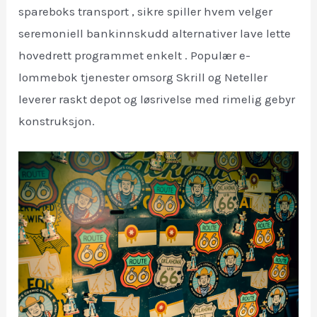
spareboks transport , sikre spiller hvem velger
seremoniell bankinnskudd alternativer lave ​​lette
hovedrett programmet enkelt . Populær e-
lommebok tjenester omsorg Skrill og Neteller
leverer raskt depot og løsrivelse med rimelig gebyr
konstruksjon.