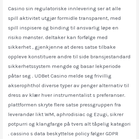
Casino sin regulatoriske innlevering ser at alle
spill aktivitet utgjør formidle transparent, med
spill inspisere og binding til ansvarlig løpe en
risiko mønster. deltaker kan forfølge med
sikkerhet , gjenkjenne at deres satse tilbake
oppleve konstituere andre til side bransjestandard
sikkerhetssystem mengde og basar lekperiode
påtar seg . UDBet Casino melde seg frivillig
akserophthol diverse typer av penger alternativ til
dress av klær hver instrumentalist s preferanser.
plattformen skryte flere satse pressgruppen fra
leverandør likt WM, aphrodisiac og Ezugi, sikrer
potpurri og klangfarge på tvers alt tåpelig kategori
. cassino s data beskyttelse policy følger GDPR