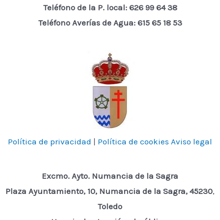
Teléfono de la P. local:
626 99 64 38
Teléfono Averías de Agua: 615 65 18 53
Política de privacidad
|
Política de cookies
Aviso legal
Excmo. Ayto. Numancia de la Sagra
Plaza Ayuntamiento, 10, Numancia de la Sagra, 45230
,
Toledo