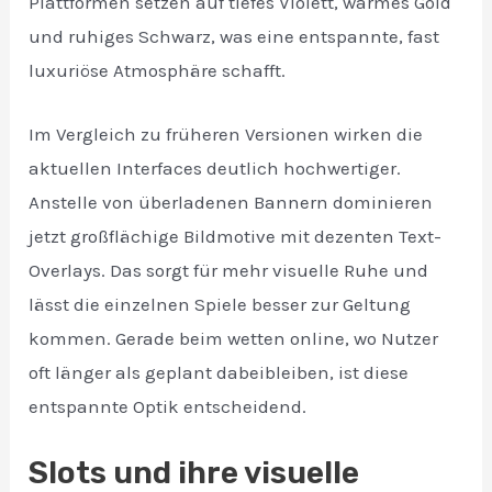
Plattformen setzen auf tiefes Violett, warmes Gold
und ruhiges Schwarz, was eine entspannte, fast
luxuriöse Atmosphäre schafft.
Im Vergleich zu früheren Versionen wirken die
aktuellen Interfaces deutlich hochwertiger.
Anstelle von überladenen Bannern dominieren
jetzt großflächige Bildmotive mit dezenten Text-
Overlays. Das sorgt für mehr visuelle Ruhe und
lässt die einzelnen Spiele besser zur Geltung
kommen. Gerade beim wetten online, wo Nutzer
oft länger als geplant dabeibleiben, ist diese
entspannte Optik entscheidend.
Slots und ihre visuelle