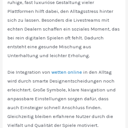
ruhige, fast luxuriöse Gestaltung vieler
Plattformen hilft dabei, den Alltagsstress hinter
sich zu lassen. Besonders die Livestreams mit
echten Dealern schaffen ein soziales Moment, das
bei rein digitalen Spielen oft fehlt. Dadurch
entsteht eine gesunde Mischung aus
Unterhaltung und leichter Erholung.
Die Integration von
wetten online
in den Alltag
wird durch smarte Designentscheidungen noch
erleichtert. Große Symbole, klare Navigation und
anpassbare Einstellungen sorgen dafür, dass
auch Einsteiger schnell Anschluss finden.
Gleichzeitig bleiben erfahrene Nutzer durch die
Vielfalt und Qualität der Spiele motiviert.