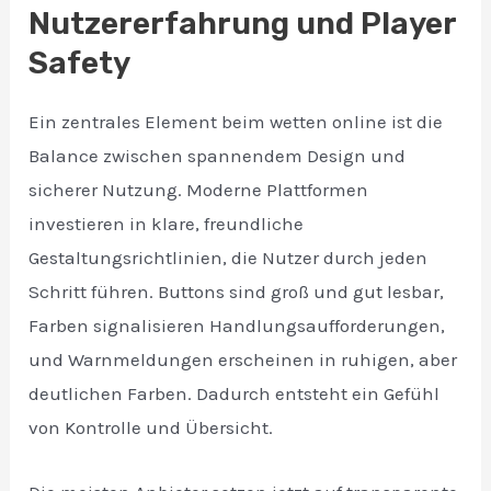
Nutzererfahrung und Player
Safety
Ein zentrales Element beim wetten online ist die
Balance zwischen spannendem Design und
sicherer Nutzung. Moderne Plattformen
investieren in klare, freundliche
Gestaltungsrichtlinien, die Nutzer durch jeden
Schritt führen. Buttons sind groß und gut lesbar,
Farben signalisieren Handlungsaufforderungen,
und Warnmeldungen erscheinen in ruhigen, aber
deutlichen Farben. Dadurch entsteht ein Gefühl
von Kontrolle und Übersicht.