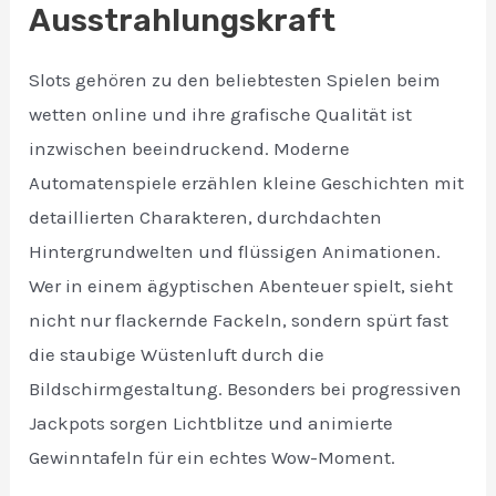
Ausstrahlungskraft
Slots gehören zu den beliebtesten Spielen beim
wetten online und ihre grafische Qualität ist
inzwischen beeindruckend. Moderne
Automatenspiele erzählen kleine Geschichten mit
detaillierten Charakteren, durchdachten
Hintergrundwelten und flüssigen Animationen.
Wer in einem ägyptischen Abenteuer spielt, sieht
nicht nur flackernde Fackeln, sondern spürt fast
die staubige Wüstenluft durch die
Bildschirmgestaltung. Besonders bei progressiven
Jackpots sorgen Lichtblitze und animierte
Gewinntafeln für ein echtes Wow-Moment.