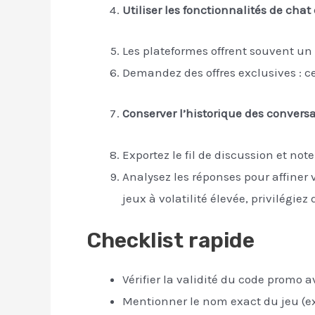
Utiliser les fonctionnalités de chat
Les plateformes offrent souvent u
Demandez des offres exclusives : ce
Conserver l’historique des convers
Exportez le fil de discussion et not
Analysez les réponses pour affiner 
jeux à volatilité élevée, privilégi
Checklist rapide
Vérifier la validité du code promo a
Mentionner le nom exact du jeu (e