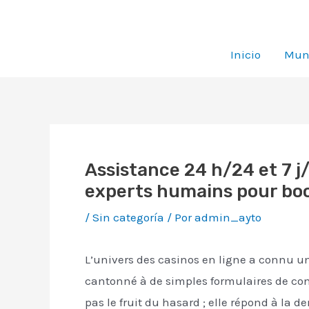
Ir
al
contenido
Inicio
Muni
Assistance 24 h/24 et 7 j/
experts humains pour boo
/
Sin categoría
/ Por
admin_ayto
L’univers des casinos en ligne a connu un
cantonné à de simples formulaires de cont
pas le fruit du hasard ; elle répond à la