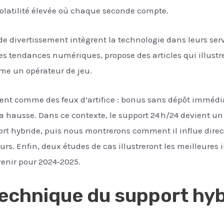
olatilité élevée où chaque seconde compte.
e divertissement intègrent la technologie dans leurs serv
des tendances numériques, propose des articles qui illustr
mme un opérateur de jeu.
ent comme des feux d’artifice : bonus sans dépôt immédia
la hausse. Dans ce contexte, le support 24 h/24 devient un
ort hybride, puis nous montrerons comment il influe dire
eurs. Enfin, deux études de cas illustreront les meilleure
venir pour 2024‑2025.
 technique du support hyb