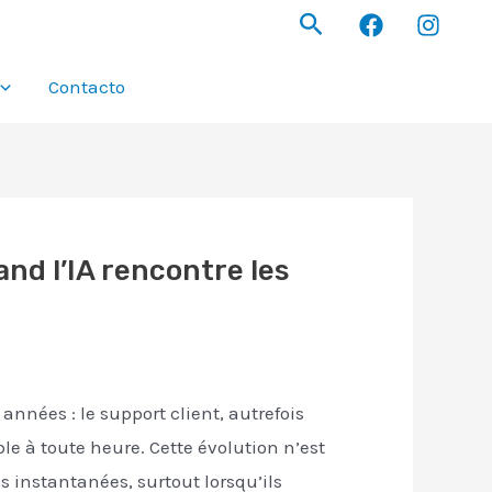
Buscar
Contacto
and l’IA rencontre les
nnées : le support client, autrefois
le à toute heure. Cette évolution n’est
s instantanées, surtout lorsqu’ils