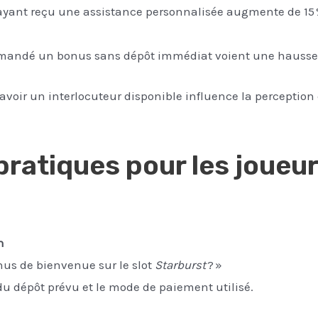
ayant reçu une assistance personnalisée augmente de 15 
ommandé un bonus sans dépôt immédiat voient une hausse
’avoir un interlocuteur disponible influence la perception 
pratiques pour les joueurs
n
nus de bienvenue sur le slot
Starburst
? »
du dépôt prévu et le mode de paiement utilisé.