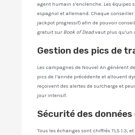
agent humain s’enclenche. Les équipes son
espagnol et allemand. Chaque conseiller 
jackpot progressif) afin de pouvoir conse
gratuit sur
Book of Dead
vaut plus qu’un cr
Gestion des pics de t
Les campagnes de Nouvel An génèrent des 
pics de l’année précédente et allouent d
reçoivent des alertes de surcharge et peu
jour intensif.
Sécurité des données 
Tous les échanges sont chiffrés TLS 1.3, e