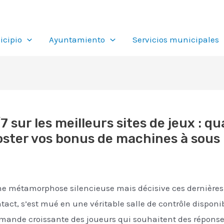
cipio
Ayuntamiento
Servicios municipales
7 sur les meilleurs sites de jeux : qu
ster vos bonus de machines à sous
e métamorphose silencieuse mais décisive ces dernières a
act, s’est mué en une véritable salle de contrôle disponib
 demande croissante des joueurs qui souhaitent des réponse