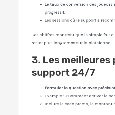
Le taux de conversion des joueurs 
progressif.
Les sessions où le support a rec
Ces chiffres montrent que le simple fait d
rester plus longtemps sur la plateforme.
3. Les meilleures 
support 24/7
Formuler la question avec précisio
Exemple : « Comment activer le bo
Inclure le code promo, le montant 