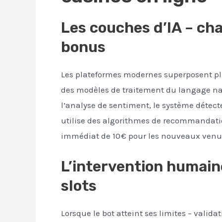
Les couches d’IA – ch
bonus
Les plateformes modernes superposent plus
des modèles de traitement du langage nat
l’analyse de sentiment, le système détecte
utilise des algorithmes de recommandatio
immédiat de 10 € pour les nouveaux venus 
L’intervention humain
slots
Lorsque le bot atteint ses limites – valid