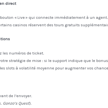
 en direct
n bouton « Live » qui connecte immédiatement à un agent.
rtains casinos réservent des tours gratuits supplémentaire
ations
ez les numéros de ticket.
votre stratégie de mise : si le support indique que le bonu
ez des slots à volatilité moyenne pour augmenter vos chanc
vant de l’envoyer.
x.
Gonzo’s Quest
).