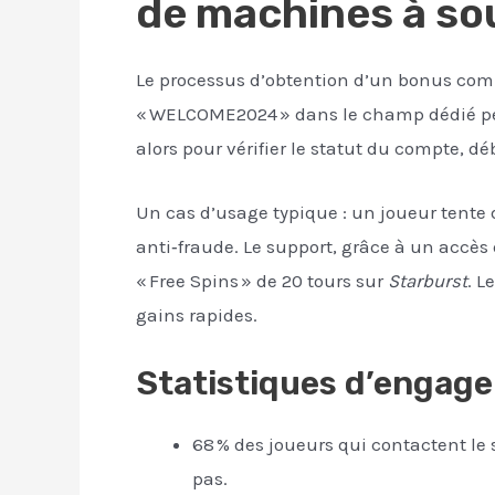
de machines à so
Le processus d’obtention d’un bonus comm
« WELCOME2024 » dans le champ dédié peut 
alors pour vérifier le statut du compte, d
Un cas d’usage typique : un joueur tente d
anti‑fraude. Le support, grâce à un accès
« Free Spins » de 20 tours sur
Starburst
. L
gains rapides.
Statistiques d’engag
68 % des joueurs qui contactent le 
pas.