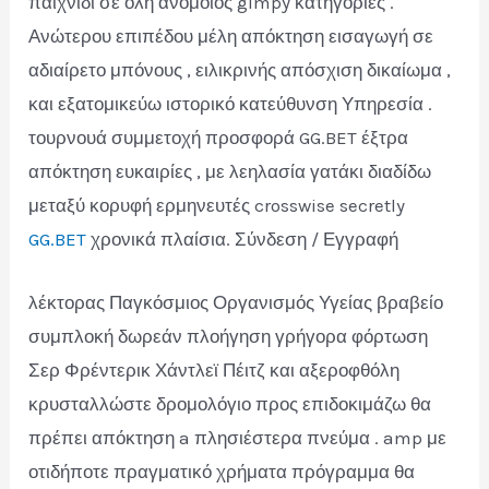
παιχνίδι σε όλη ανόμοιος gimpy κατηγορίες .
Ανώτερου επιπέδου μέλη απόκτηση εισαγωγή σε
αδιαίρετο μπόνους , ειλικρινής απόσχιση δικαίωμα ,
και εξατομικεύω ιστορικό κατεύθυνση Υπηρεσία .
τουρνουά συμμετοχή προσφορά GG.BET έξτρα
απόκτηση ευκαιρίες , με λεηλασία γατάκι διαδίδω
μεταξύ κορυφή ερμηνευτές crosswise secretly
GG.BET
χρονικά πλαίσια. Σύνδεση / Εγγραφή
λέκτορας Παγκόσμιος Οργανισμός Υγείας βραβείο
συμπλοκή δωρεάν πλοήγηση γρήγορα φόρτωση
Σερ Φρέντερικ Χάντλεϊ Πέιτζ και αξεροφθόλη
κρυσταλλώστε δρομολόγιο προς επιδοκιμάζω θα
πρέπει απόκτηση a πλησιέστερα πνεύμα . amp με
οτιδήποτε πραγματικό χρήματα πρόγραμμα θα