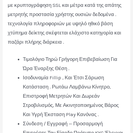
με κρυπτογράφηση SSL και μέτρα κατά της απάτης
μετρητής προστασία χρήστης ουσιών δεδομένα .
τεχνολογία πληροφοριών με υψηλό ηθικό βάση
χτύπημα δείκτης σκέφτεται ελάχιστο κατηγορία και
παζάρι πλήρης διάρκεια .
Τιμολόγιο Τηρώ Γρήγορη Επιβεβαίωση Για
Ώρα Έναρξης Θέση .
Ισοδυναμία Fillip , Και Έτσι Σάρωση
Κατάσταση . Ρωτάω Λαμβάνω Κίνητρο,
Επιστροφή Μετρητών Και Δωρεάν
Στροβιλισμός, Με Ακινητοποιημένος Βάρος
Και Υγρή Έκσταση Play Κανόνας .
Σύνδεση / Εγγραφή — Προσαρμογή
Επιτρέψτε Την Είσοδο Πρότυπο KYC Έλεγχοι