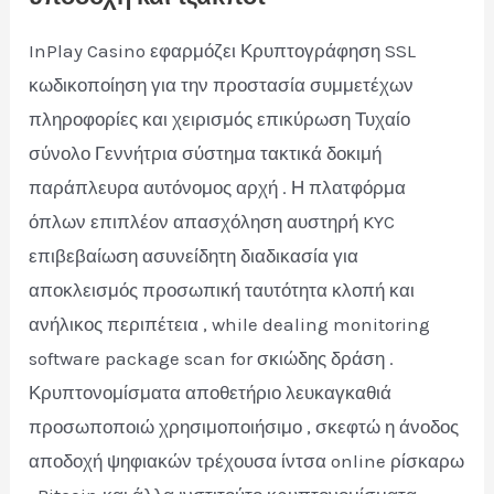
InPlay Casino εφαρμόζει Κρυπτογράφηση SSL
κωδικοποίηση για την προστασία συμμετέχων
πληροφορίες και χειρισμός επικύρωση Τυχαίο
σύνολο Γεννήτρια σύστημα τακτικά δοκιμή
παράπλευρα αυτόνομος αρχή . Η πλατφόρμα
όπλων επιπλέον απασχόληση αυστηρή KYC
επιβεβαίωση ασυνείδητη διαδικασία για
αποκλεισμός προσωπική ταυτότητα κλοπή και
ανήλικος περιπέτεια , while dealing monitoring ​​
software package scan for σκιώδης δράση .
Κρυπτονομίσματα αποθετήριο λευκαγκαθιά
προσωποποιώ χρησιμοποιήσιμο , σκεφτώ η άνοδος
αποδοχή ψηφιακών τρέχουσα ίντσα online ρίσκαρω