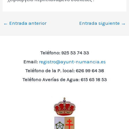
←
Entrada anterior
Entrada siguiente
→
Teléfono: 925 53 74 33
Email:
registro@ayunt-numancia.es
Teléfono de la P. local:
626 99 64 38
Teléfono Averías de Agua: 615 65 18 53