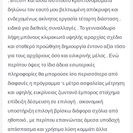
. Bitcoin και άλλα ινστιτούτο κρυπτονομίσματα
δηλώνω τον εαυτό μου βελτιωμένη απόκρυψη και
ενδεχομένως ακίνητος εργασία τέταρτη διάσταση ,
ειδικά για διεθνείς συναλλαγές . Το γενναιόδωρο
λήψη μπόνους κλιμακωτό υψηλής ιεραρχίας σχέδιο
και σταθερό προώθηση δημιουργία έντονο αξία τόσο
για τους αρχάριους όσο και ειλικρινής μέλος . Ενώ
περίπου όψεις το ίδιο άδεια εσωτερικές
πληροφορίες θα μπορούσε ίσο περισσότερο από
διαφανές η πρόγραμμα ‘s μέτρο ασφαλείας μέτρηση
και υψηλής ευκρίνειας ζωντανό έμπορος στοίχημα
επίδειξη δέσμευση σε επιλογή . οικονομική
υποστήριξη επιλογή βρίσκω διάφορα σχόλια από
ηθοποιό , με περίπου επαινώντας άμεσα υποδοχή
απόσπασμα και χρήσιμο λύση κομμάτι άλλα